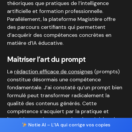
théoriques que pratiques de l’intelligence
artificielle et formation professionnelle.
Parallèlement, la plateforme Magistère offre
des parcours certifiants qui permettent
d’acquérir des compétences concrètes en
matière d’IA éducative.
Maîtriser l’art du prompt
La
rédaction efficace de consignes
(prompts)
constitue désormais une compétence
fondamentale. J’ai constaté qu’un prompt bien
formulé peut transformer radicalement la
qualité des contenus générés. Cette
compétence s’acquiert par la pratique et
l’expérimentation – en variant la précision des
Notie AI – L’IA qui corrige vos copies
instructions, le ton demandé et le format